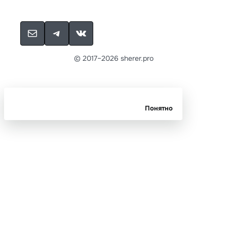
Написать email
Ссылка на Telegram-канал
Ссылка на аккаунт ВКонтакте
© 2017–2026 sherer.pro
На сайте используются куки и Яндекс.Метрика.
Понятно